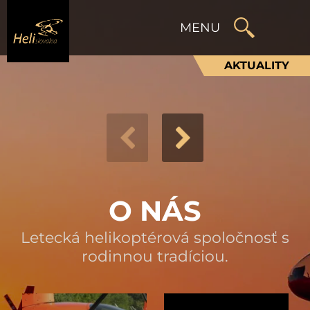
AKTUALITY
O NÁS
Letecká helikoptérová spoločnosť s
rodinnou tradíciou.