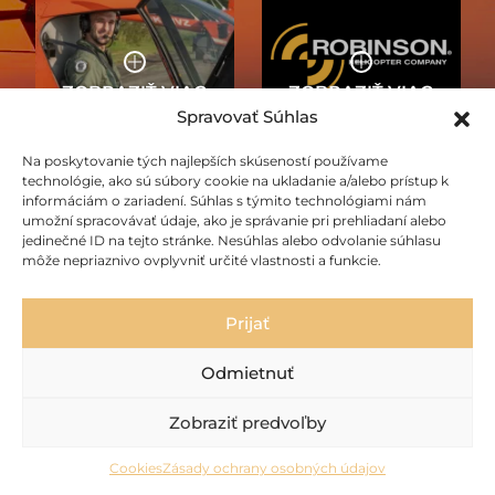
Spravovať Súhlas
VRTUĽNÍKY
Na poskytovanie tých najlepších skúseností používame
O NÁS
ROBINSON
technológie, ako sú súbory cookie na ukladanie a/alebo prístup k
informáciám o zariadení. Súhlas s týmito technológiami nám
umožní spracovávať údaje, ako je správanie pri prehliadaní alebo
jedinečné ID na tejto stránke. Nesúhlas alebo odvolanie súhlasu
môže nepriaznivo ovplyvniť určité vlastnosti a funkcie.
Prijať
Odmietnuť
AKTUALITY
Zobraziť predvoľby
Cookies
Zásady ochrany osobných údajov