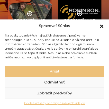
Spravovať Súhlas
VRTUĽNÍKY
Na poskytovanie tých najlepších skúseností používame
O NÁS
ROBINSON
technológie, ako sú súbory cookie na ukladanie a/alebo prístup k
informáciám o zariadení. Súhlas s týmito technológiami nám
umožní spracovávať údaje, ako je správanie pri prehliadaní alebo
jedinečné ID na tejto stránke. Nesúhlas alebo odvolanie súhlasu
môže nepriaznivo ovplyvniť určité vlastnosti a funkcie.
Prijať
Odmietnuť
AKTUALITY
Zobraziť predvoľby
Cookies
Zásady ochrany osobných údajov