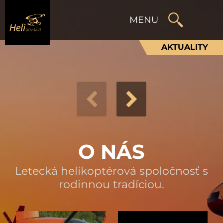
AKTUALITY
O NÁS
Letecká helikoptérová spoločnosť s
rodinnou tradíciou.