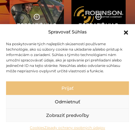
Spravovať Súhlas
VRTUĽNÍKY
Na poskytovanie tých najlepších skúseností používame
O NÁS
ROBINSON
technológie, ako sú súbory cookie na ukladanie a/alebo prístup k
informáciám o zariadení. Súhlas s týmito technológiami nám
umožní spracovávať údaje, ako je správanie pri prehliadaní alebo
jedinečné ID na tejto stránke. Nesúhlas alebo odvolanie súhlasu
môže nepriaznivo ovplyvniť určité vlastnosti a funkcie.
Prijať
Odmietnuť
AKTUALITY
Zobraziť predvoľby
Cookies
Zásady ochrany osobných údajov