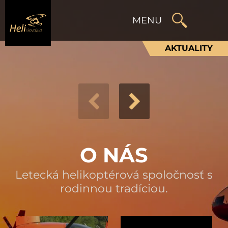
AKTUALITY
O NÁS
Letecká helikoptérová spoločnosť s
rodinnou tradíciou.