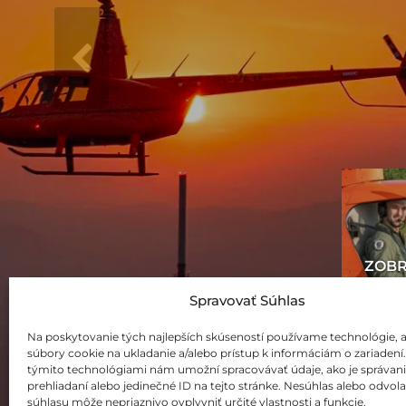
Spravovať Súhlas
Na poskytovanie tých najlepších skúseností používame technológie, 
súbory cookie na ukladanie a/alebo prístup k informáciám o zariadení.
týmito technológiami nám umožní spracovávať údaje, ako je správani
prehliadaní alebo jedinečné ID na tejto stránke. Nesúhlas alebo odvol
súhlasu môže nepriaznivo ovplyvniť určité vlastnosti a funkcie.