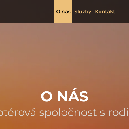
O nás
Služby
Kontakt
O NÁS
ptérová spoločnosť s rodi