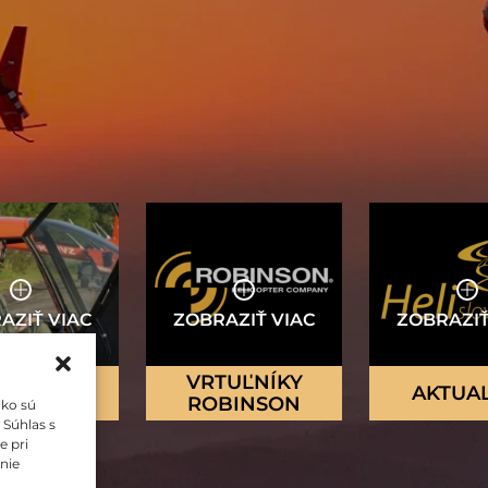
VRTUĽNÍKY
O NÁS
AKTUAL
ROBINSON
ako sú
 Súhlas s
e pri
anie